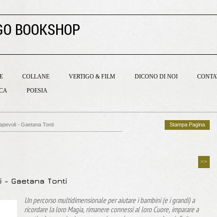
GO BOOKSHOP
E
COLLANE
VERTIGO & FILM
DICONO DI NOI
CONTA
ICA
POESIA
pevoli - Gaetana Tonti
Stampa Pagina
>>
 - Gaetana Tonti
Un percorso multidimensionale per aiutare i bambini (e i grandi) a
ricordare la loro Magia, rimanere connessi al loro Cuore, imparare a