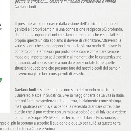
gestire le emozioni… crescere in maniera consapevole e infinita
Gaetana Tonti
Il presente workbook nasce dalla visione dell’autrice di riportare i
genitori e i propri bambini a una connessione reciproca più profonda,
ricordando a ognuno di noi che siamo persone uniche e speciali e che
proprio questa unicità abbiamo il dovere di valorizzare. Attraverso le
varie sezioni che compongono il manuale si avrà modo di entrare in
contatto con le emozioni più profonde e capire come dare sempre
maggiore importanza agli aspetti e ai momenti che le caratterizzano,
imparando ad apprezzare e a non dare per scontate tutte quelle
situazioni quotidiane che possono fare dei nostri piccoli dei bambini
davvero magici e ben consapevoli di esserlo.
Gaetana Tonti
si sente cittadina non solo del mondo ma di tutto
l’Universo. Nasce in Sudafrica, vive la maggior parte della vita in Italia,
per poi fare un’esperienza in Inghilterra, inizialmente come biologa,
ma lì qualcosa cambia, si accende la necessità di andare oltre, oltre
quello che si può vedere con un microscopio: è ora di iniziare a vedere
col Cuore. Scopre META-Salute, Tecniche di Libertà Emozionale, il
pre di più la portano a scoprire il suo dono e quello per cui è su questa terra.
o materiale, che tocca Cuore e Anima.