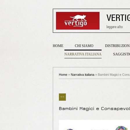
VERTI
leggere alto
HOME
CHI SIAMO
DISTRIBUZION
NARRATIVA ITALIANA
SAGGIST
Home
»
Narrativa italiana
» Bambini Magici e Consa
<<
Bambini Magici e Consapevoli