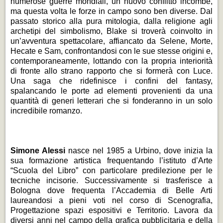
numerose guerre mondiali, un nuovo conflitto incombe,
ma questa volta le forze in campo sono ben diverse. Dal
passato storico alla pura mitologia, dalla religione agli
archetipi del simbolismo, Blake si troverà coinvolto in
un’avventura spettacolare, affiancato da Selene, Morte,
Hecate e Sam, confrontandosi con le sue stesse origini e,
contemporaneamente, lottando con la propria interiorità
di fronte allo strano rapporto che si formerà con Luce.
Una saga che ridefinisce i confini del fantasy,
spalancando le porte ad elementi provenienti da una
quantità di generi letterari che si fonderanno in un solo
incredibile romanzo.
Simone Alessi
nasce nel 1985 a Urbino, dove inizia la
sua formazione artistica frequentando l’istituto d’Arte
“Scuola del Libro” con particolare predilezione per le
tecniche incisorie. Successivamente si trasferisce a
Bologna dove frequenta l’Accademia di Belle Arti
laureandosi a pieni voti nel corso di Scenografia,
Progettazione spazi espositivi e Territorio. Lavora da
diversi anni nel campo della grafica pubblicitaria e della