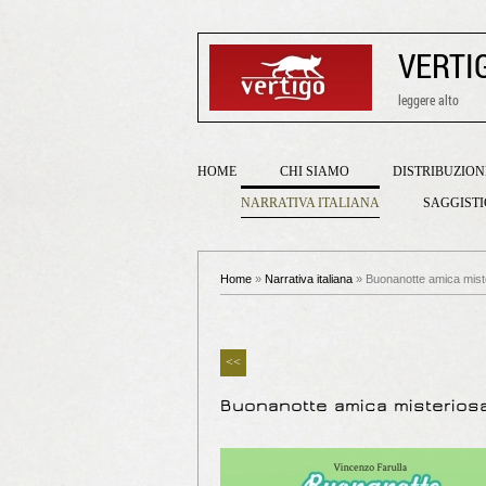
VERTI
leggere alto
HOME
CHI SIAMO
DISTRIBUZION
NARRATIVA ITALIANA
SAGGIST
Home
»
Narrativa italiana
» Buonanotte amica miste
<<
Buonanotte amica misteriosa