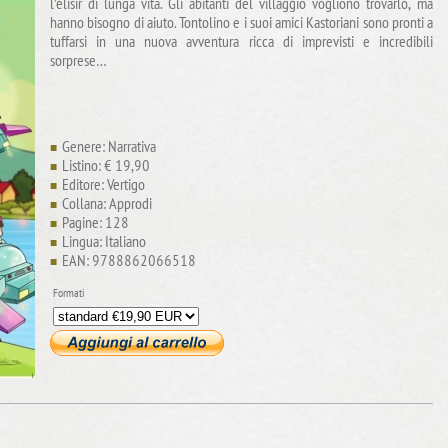
l’elisir di lunga vita. Gli abitanti del villaggio vogliono trovarlo, ma
hanno bisogno di aiuto. Tontolino e i suoi amici Kastoriani sono pronti a
tuffarsi in una nuova avventura ricca di imprevisti e incredibili
sorprese…
Genere: Narrativa
Listino: € 19,90
Editore: Vertigo
Collana: Approdi
Pagine: 128
Lingua: Italiano
EAN: 9788862066518
Formati