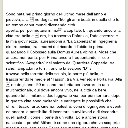
Sono nata nel primo giorno dell’ultimo mese dell’anno e
pioveva, alla  ne degli anni ’50, gli anni beati, in quella che fu
un tempo caput mundi divenendo città
aperta, per poi mutarsi in ma a capitale. Lì, quando ancora la
città era bella e  era, ho trascorso l’infanzia, l’adolescenza e
la mia giovinezza, laureandomi a “La Sapienza” in Ingegneria
elettrotecnica, tra i marmi del ricordo e l’obitorio prima,
guardando il Colosseo sulla Domus Aurea vicino al Mosè che
ancora non parla, poi. Prima ancora frequentando il liceo
scientifico “Avogadro” nel salotto del Quartiere Coppedè, tra
rane, lampadari e torri... anche la sezione “D” si
trovava nella torretta della scuola, la parte più bella, e
trascorrendo le medie al “Tasso”, tra Via Veneto e Porta Pia. Alla
 ne degli anni ’90 mi sono trasferita per lavorare in una
multinazionale, qui dove ancora vivo, nella città da bere,
quando tutti i milanesi doc fuggivano via, per poi ritornarci dopo.
In questa città sono molteplici e variegate le possibilità che
offre... teatro, arte, cinema, palestre, corsi di ogni genere eventi
ed ancora la possibilità di inventarsi nuovi lavori e di riscoprire
quelli antichi, come il pane di un volta. Ed è anche storia
nascosta... perché Milano è come una signora che va scoperta
piano piano, non come Roma che mostra da subito, come una