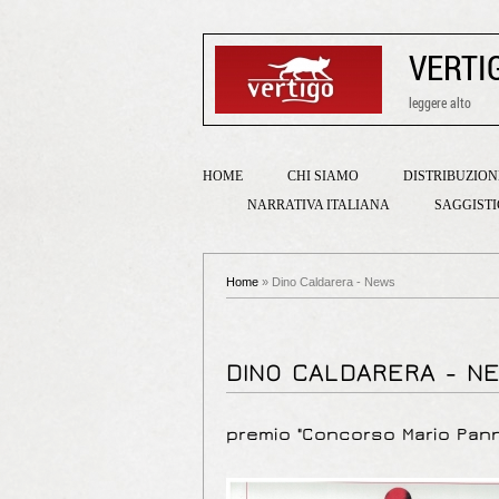
VERTI
leggere alto
HOME
CHI SIAMO
DISTRIBUZION
NARRATIVA ITALIANA
SAGGIST
Home
» Dino Caldarera - News
DINO CALDARERA - N
premio "Concorso Mario Pann