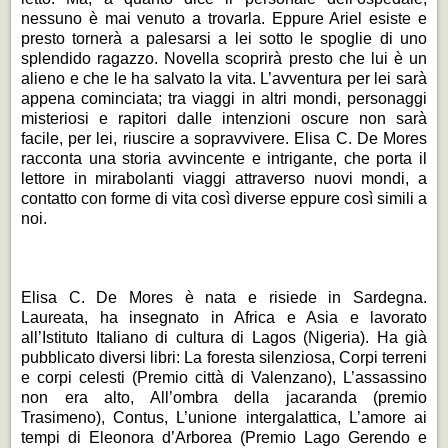
nessuno è mai venuto a trovarla. Eppure Ariel esiste e
presto tornerà a palesarsi a lei sotto le spoglie di uno
splendido ragazzo. Novella scoprirà presto che lui è un
alieno e che le ha salvato la vita. L’avventura per lei sarà
appena cominciata; tra viaggi in altri mondi, personaggi
misteriosi e rapitori dalle intenzioni oscure non sarà
facile, per lei, riuscire a sopravvivere. Elisa C. De Mores
racconta una storia avvincente e intrigante, che porta il
lettore in mirabolanti viaggi attraverso nuovi mondi, a
contatto con forme di vita così diverse eppure così simili a
noi.
Elisa C. De Mores è nata e risiede in Sardegna.
Laureata, ha insegnato in Africa e Asia e lavorato
all’Istituto Italiano di cultura di Lagos (Nigeria). Ha già
pubblicato diversi libri: La foresta silenziosa, Corpi terreni
e corpi celesti (Premio città di Valenzano), L’assassino
non era alto, All’ombra della jacaranda (premio
Trasimeno), Contus, L’unione intergalattica, L’amore ai
tempi di Eleonora d’Arborea (Premio Lago Gerendo e