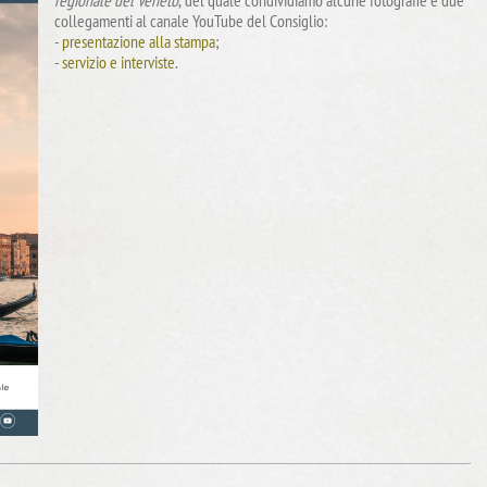
regionale del Veneto
, del quale condividiamo alcune fotografie e due
collegamenti al canale YouTube del Consiglio:
-
presentazione alla stampa
;
-
servizio e interviste
.