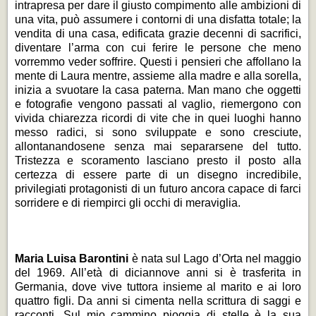
intrapresa per dare il giusto compimento alle ambizioni di
una vita, può assumere i contorni di una disfatta totale; la
vendita di una casa, edificata grazie decenni di sacrifici,
diventare l’arma con cui ferire le persone che meno
vorremmo veder soffrire. Questi i pensieri che affollano la
mente di Laura mentre, assieme alla madre e alla sorella,
inizia a svuotare la casa paterna. Man mano che oggetti
e fotografie vengono passati al vaglio, riemergono con
vivida chiarezza ricordi di vite che in quei luoghi hanno
messo radici, si sono sviluppate e sono cresciute,
allontanandosene senza mai separarsene del tutto.
Tristezza e scoramento lasciano presto il posto alla
certezza di essere parte di un disegno incredibile,
privilegiati protagonisti di un futuro ancora capace di farci
sorridere e di riempirci gli occhi di meraviglia.
Maria Luisa Barontini
è nata sul Lago d’Orta nel maggio
del 1969. All’età di diciannove anni si è trasferita in
Germania, dove vive tuttora insieme al marito e ai loro
quattro figli. Da anni si cimenta nella scrittura di saggi e
racconti. Sul mio cammino pioggia di stelle è la sua