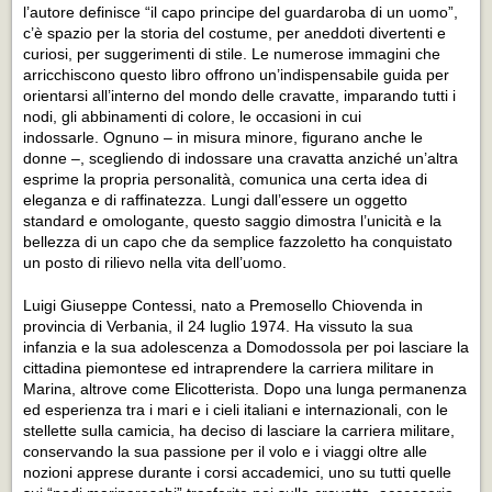
l’autore definisce “il capo principe del guardaroba di un uomo”,
c’è spazio per la storia del costume, per aneddoti divertenti e
curiosi, per suggerimenti di stile. Le numerose immagini che
arricchiscono questo libro offrono un’indispensabile guida per
orientarsi all’interno del mondo delle cravatte, imparando tutti i
nodi, gli abbinamenti di colore, le occasioni in cui
indossarle. Ognuno ‒ in misura minore, figurano anche le
donne ‒, scegliendo di indossare una cravatta anziché un’altra
esprime la propria personalità, comunica una certa idea di
eleganza e di raffinatezza. Lungi dall’essere un oggetto
standard e omologante, questo saggio dimostra l’unicità e la
bellezza di un capo che da semplice fazzoletto ha conquistato
un posto di rilievo nella vita dell’uomo.
Luigi Giuseppe Contessi, nato a Premosello Chiovenda in
provincia di Verbania, il 24 luglio 1974. Ha vissuto la sua
infanzia e la sua adolescenza a Domodossola per poi lasciare la
cittadina piemontese ed intraprendere la carriera militare in
Marina, altrove come Elicotterista. Dopo una lunga permanenza
ed esperienza tra i mari e i cieli italiani e internazionali, con le
stellette sulla camicia, ha deciso di lasciare la carriera militare,
conservando la sua passione per il volo e i viaggi oltre alle
nozioni apprese durante i corsi accademici, uno su tutti quelle