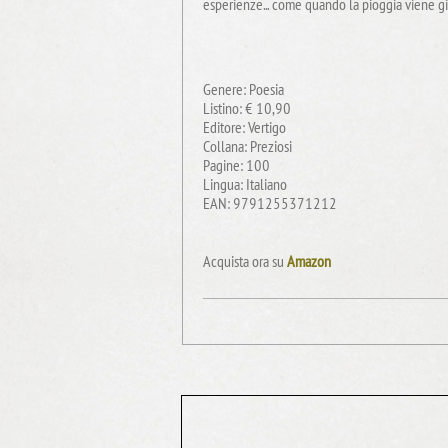
esperienze... come quando la pioggia viene giù
Genere: Poesia
Listino: € 10,90
Editore: Vertigo
Collana: Preziosi
Pagine: 100
Lingua: Italiano
EAN: 9791255371212
Acquista ora su
Amazon