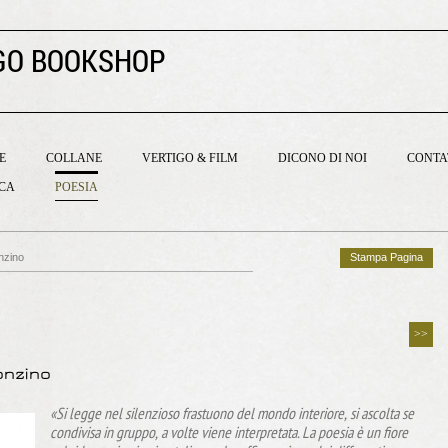
GO BOOKSHOP
E
COLLANE
VERTIGO & FILM
DICONO DI NOI
CONTA
ICA
POESIA
nzino
Stampa Pagina
>>
onzino
«Si legge nel silenzioso frastuono del mondo interiore, si ascolta se
condivisa in gruppo, a volte viene interpretata. La poesia è un fiore