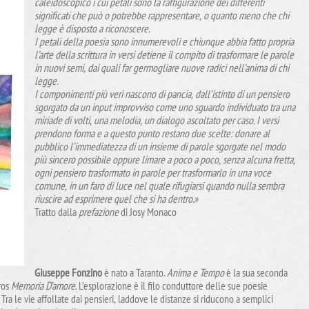
caleidoscopico i cui petali sono la raffigurazione dei differenti
significati che può o potrebbe rappresentare, o quanto meno che chi
legge è disposto a riconoscere.
I petali della poesia sono innumerevoli e chiunque abbia fatto propria
l’arte della scrittura in versi detiene il compito di trasformare le parole
in nuovi semi, dai quali far germogliare nuove radici nell’anima di chi
legge.
I componimenti più veri nascono di pancia, dall’istinto di un pensiero
sgorgato da un input improvviso come uno sguardo individuato tra una
miriade di volti, una melodia, un dialogo ascoltato per caso. I versi
prendono forma e a questo punto restano due scelte: donare al
pubblico l’immediatezza di un insieme di parole sgorgate nel modo
più sincero possibile oppure limare a poco a poco, senza alcuna fretta,
ogni pensiero trasformato in parole per trasformarlo in una voce
comune, in un faro di luce nel quale rifugiarsi quando nulla sembra
riuscire ad esprimere quel che si ha dentro.»
Tratto dalla
prefazione
di Josy Monaco
Giuseppe Fonzino
è nato a Taranto.
Anima e Tempo
è la sua seconda
ros
Memoria D’amore
. L’esplorazione è il filo conduttore delle sue poesie
i. Tra le vie affollate dai pensieri, laddove le distanze si riducono a semplici