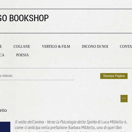
GO BOOKSHOP
E
COLLANE
VERTIGO & FILM
DICONO DI NOI
CONTA
ICA
POESIA
 Militello
Stampa Pagina
>>
ello
Il volto dell’anima - Verso la Psicologia dello Spirito
di Luca Militello è,
come ci anticipa nella prefazione Barbara Militello, uno di quei libri