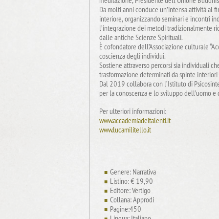
meditazione, Presidente dell’Unione Buddhis
Da molti anni conduce un’intensa attività al f
interiore, organizzando seminari e incontri ind
l’integrazione dei metodi tradizionalmente ric
dalle antiche Scienze Spirituali.
È cofondatore dell’Associazione culturale “Ac
coscienza degli individui.
Sostiene attraverso percorsi sia individuali c
trasformazione determinati da spinte interiori
Dal 2019 collabora con l’Istituto di Psicosinte
per la conoscenza e lo sviluppo dell’uomo e d
Per ulteriori informazioni:
www.accademiadeitalenti.it
www.lucamilitello.it
Genere: Narrativa
Listino: € 19,90
Editore: Vertigo
Collana: Approdi
Pagine:450