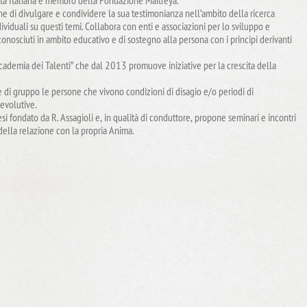
ta Italiana e membro della Fondazione Maitreya.
ine di divulgare e condividere la sua testimonianza nell’ambito della ricerca
ividuali su questi temi. Collabora con enti e associazioni per lo sviluppo e
onosciuti in ambito educativo e di sostegno alla persona con i principi derivanti
cademia dei Talenti” che dal 2013 promuove iniziative per la crescita della
he di gruppo le persone che vivono condizioni di disagio e/o periodi di
 evolutive.
si fondato da R. Assagioli e, in qualità di conduttore, propone seminari e incontri
ella relazione con la propria Anima.