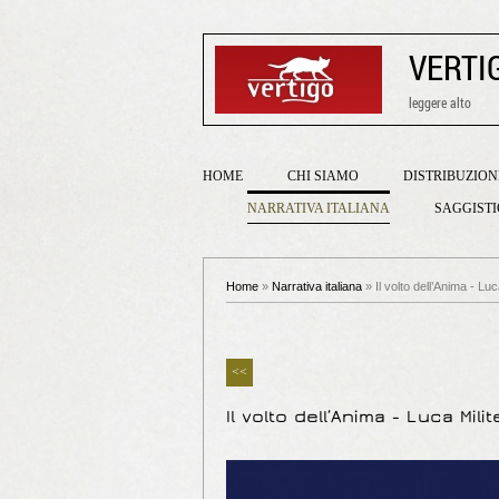
VERTI
leggere alto
HOME
CHI SIAMO
DISTRIBUZION
NARRATIVA ITALIANA
SAGGIST
Home
»
Narrativa italiana
» Il volto dell’Anima - Luca
<<
Il volto dell’Anima - Luca Milit