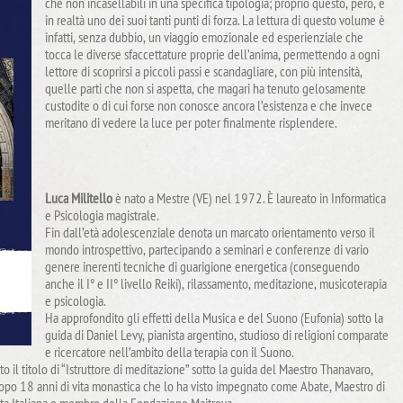
che non incasellabili in una specifica tipologia; proprio questo, però, è
in realtà uno dei suoi tanti punti di forza. La lettura di questo volume è
infatti, senza dubbio, un viaggio emozionale ed esperienziale che
tocca le diverse sfaccettature proprie dell’anima, permettendo a ogni
lettore di scoprirsi a piccoli passi e scandagliare, con più intensità,
quelle parti che non si aspetta, che magari ha tenuto gelosamente
custodite o di cui forse non conosce ancora l’esistenza e che invece
meritano di vedere la luce per poter finalmente risplendere.
Luca Militello
è nato a Mestre (VE) nel 1972. È laureato in Informatica
e Psicologia magistrale.
Fin dall’età adolescenziale denota un marcato orientamento verso il
mondo introspettivo, partecipando a seminari e conferenze di vario
genere inerenti tecniche di guarigione energetica (conseguendo
anche il I° e II° livello Reiki), rilassamento, meditazione, musicoterapia
e psicologia.
Ha approfondito gli effetti della Musica e del Suono (Eufonia) sotto la
guida di Daniel Levy, pianista argentino, studioso di religioni comparate
e ricercatore nell’ambito della terapia con il Suono.
o il titolo di “Istruttore di meditazione” sotto la guida del Maestro Thanavaro,
dopo 18 anni di vita monastica che lo ha visto impegnato come Abate, Maestro di