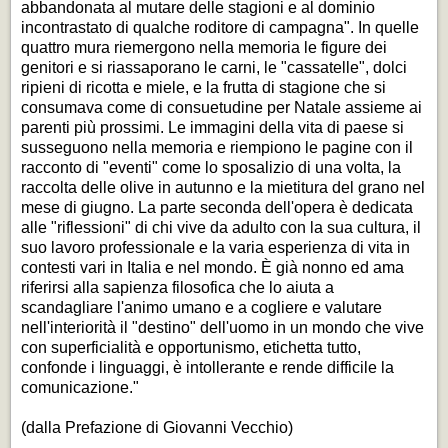
abbandonata al mutare delle stagioni e al dominio
incontrastato di qualche roditore di campagna". In quelle
quattro mura riemergono nella memoria le figure dei
genitori e si riassaporano le carni, le "cassatelle", dolci
ripieni di ricotta e miele, e la frutta di stagione che si
consumava come di consuetudine per Natale assieme ai
parenti più prossimi. Le immagini della vita di paese si
susseguono nella memoria e riempiono le pagine con il
racconto di "eventi" come lo sposalizio di una volta, la
raccolta delle olive in autunno e la mietitura del grano nel
mese di giugno. La parte seconda dell'opera è dedicata
alle "riflessioni" di chi vive da adulto con la sua cultura, il
suo lavoro professionale e la varia esperienza di vita in
contesti vari in Italia e nel mondo. È già nonno ed ama
riferirsi alla sapienza filosofica che lo aiuta a
scandagliare l'animo umano e a cogliere e valutare
nell'interiorità il "destino" dell'uomo in un mondo che vive
con superficialità e opportunismo, etichetta tutto,
confonde i linguaggi, è intollerante e rende difficile la
comunicazione."
(dalla
Prefazione
di Giovanni Vecchio)