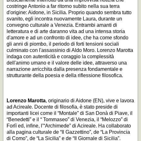
costringe Antonio a far ritorno subito nella sua terra
d'origine: Aidone, in Sicilia. Proprio quando sembra tutto
svanito, egli incontra nuovamente Laura, durante un
convegno culturale a Venezia. Entrambi amanti di
letteratura e di arte daranno vita ad una intensa storia
d'amore e ad un confronto di idee, che ha come sfondo
gli anni di piombo, il periodo di forti tensioni sociali
culminato con l'assassinio di Aldo Moro. Lorenzo Marotta
indaga con autenticità e coraggio la complessità
dell'animo umano e il valore delle idee, attraverso una
narrazione arricchita dalla presenza fondamentale e
strutturante della poesia e della riflessione filosofica.
Lorenzo Marotta
, originario di Aidone (EN), vive e lavora
ad Acireale. Docente di ﬁlosoﬁa, è stato preside di
importanti licei come il “Montale” di San Donà di Piave, il
“Benedetti” e il “ Tommaseo” di Venezia, il “Melozzo” di
Forlì ed, inﬁne, l’“Archimede” di Acireale. Ha collaborato
alla pagina culturale de “Il Gazzettino”, de “La Provincia
di Como”, de “La Sicilia” e de “Il Giornale di Sicilia”.